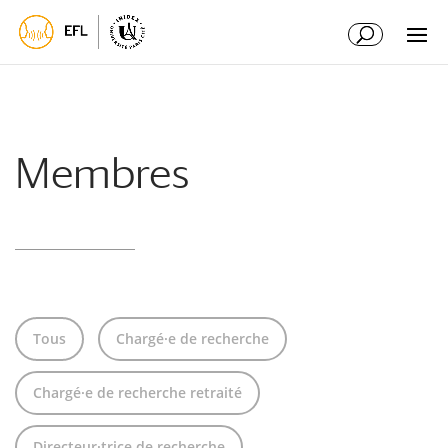
Aller
Aller
au
à
contenu
la
principal
navigation
Membres
Tous
Chargé·e de recherche
Chargé·e de recherche retraité
Directeur·trice de recherche