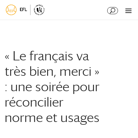
Aller
Aller
au
à
contenu
la
principal
navigation
« Le français va
très bien, merci »
: une soirée pour
réconcilier
norme et usages