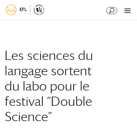
Aller
Aller
au
à
contenu
la
principal
navigation
Les sciences du
langage sortent
du labo pour le
festival “Double
Science”